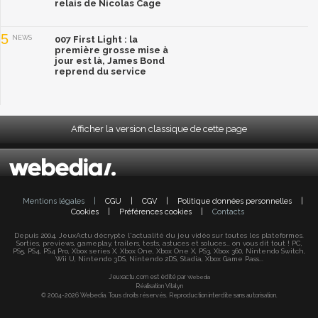
relais de Nicolas Cage
5
NEWS
007 First Light : la
première grosse mise à
jour est là, James Bond
reprend du service
Afficher la version classique de cette page
Mentions légales
|
CGU
|
CGV
|
Politique données personnelles
|
Cookies
|
Préférences cookies
|
Contacts
Depuis 2004, JeuxActu décrypte l'actualité du jeu vidéo sur toutes les plateformes.
Sorties, previews, gameplay, trailers, tests, astuces et soluces... on vous dit tout ! PC,
PS5, PS4, PS4 Pro, Xbox series X, Xbox One, Xbox One X, PS3, Xbox 360, Nintendo Switch,
Wii U, Nintendo 3DS, Nintendo 2DS, Stadia, Xbox Game Pass...
Jeuxactu.com est édité par
Webedia
Réalisation Vitalyn
© 2004-2026 Webedia. Tous droits réservés. Reproduction interdite sans autorisation.