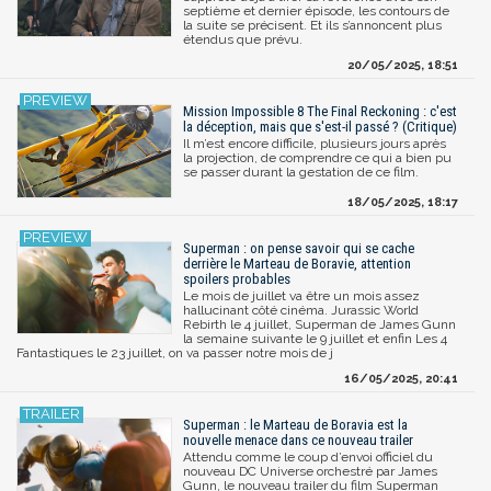
septième et dernier épisode, les contours de
la suite se précisent. Et ils s’annoncent plus
étendus que prévu.
20/05/2025, 18:51
Mission Impossible 8 The Final Reckoning : c'est
la déception, mais que s'est-il passé ? (Critique)
Il m’est encore difficile, plusieurs jours après
la projection, de comprendre ce qui a bien pu
se passer durant la gestation de ce film.
18/05/2025, 18:17
Superman : on pense savoir qui se cache
derrière le Marteau de Boravie, attention
spoilers probables
Le mois de juillet va être un mois assez
hallucinant côté cinéma. Jurassic World
Rebirth le 4 juillet, Superman de James Gunn
la semaine suivante le 9 juillet et enfin Les 4
Fantastiques le 23 juillet, on va passer notre mois de j
16/05/2025, 20:41
Superman : le Marteau de Boravia est la
nouvelle menace dans ce nouveau trailer
Attendu comme le coup d’envoi officiel du
nouveau DC Universe orchestré par James
Gunn, le nouveau trailer du film Superman