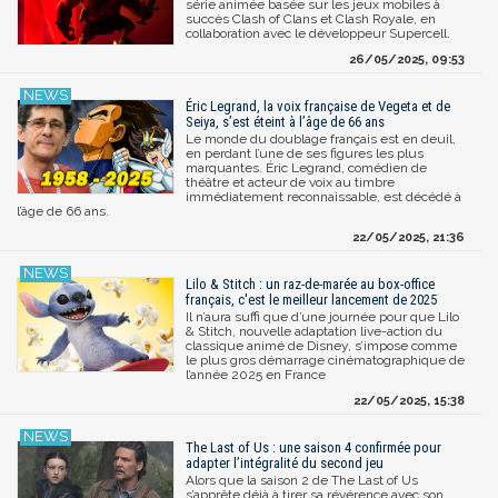
série animée basée sur les jeux mobiles à
succès Clash of Clans et Clash Royale, en
collaboration avec le développeur Supercell.
26/05/2025, 09:53
Éric Legrand, la voix française de Vegeta et de
Seiya, s’est éteint à l’âge de 66 ans
Le monde du doublage français est en deuil,
en perdant l’une de ses figures les plus
marquantes. Éric Legrand, comédien de
théâtre et acteur de voix au timbre
immédiatement reconnaissable, est décédé à
l’âge de 66 ans.
22/05/2025, 21:36
Lilo & Stitch : un raz-de-marée au box-office
français, c'est le meilleur lancement de 2025
Il n’aura suffi que d’une journée pour que Lilo
& Stitch, nouvelle adaptation live-action du
classique animé de Disney, s’impose comme
le plus gros démarrage cinématographique de
l’année 2025 en France
22/05/2025, 15:38
The Last of Us : une saison 4 confirmée pour
adapter l’intégralité du second jeu
Alors que la saison 2 de The Last of Us
s’apprête déjà à tirer sa révérence avec son