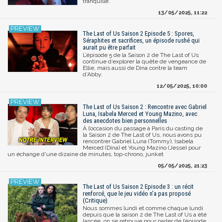
tranquille.
13/05/2025, 11:22
The Last of Us Saison 2 Episode 5 : Spores,
Séraphites et sacrifices, un épisode rushé qui
aurait pu être parfait
L’épisode 5 de la Saison 2 de The Last of Us
continue d’explorer la quête de vengeance de
Ellie, mais aussi de Dina contre la team
d’Abby.
12/05/2025, 10:00
The Last of Us Saison 2 : Rencontre avec Gabriel
Luna, Isabela Merced et Young Mazino, avec
des anecdotes bien personnelles
À l’occasion du passage à Paris du casting de
la Saison 2 de The Last of Us, nous avons pu
rencontrer Gabriel Luna (Tommy), Isabela
Merced (Dina) et Young Mazino (Jesse) pour
un échange d'une dizaine de minutes, top-chrono, junket
05/05/2025, 21:23
The Last of Us Saison 2 Episode 3 : un récit
renforcé, que le jeu vidéo n'a pas proposé
(Critique)
Nous sommes lundi et comme chaque lundi
depuis que la saison 2 de The Last of Us a été
lancée, on se retrouve pour parler de l’épisode