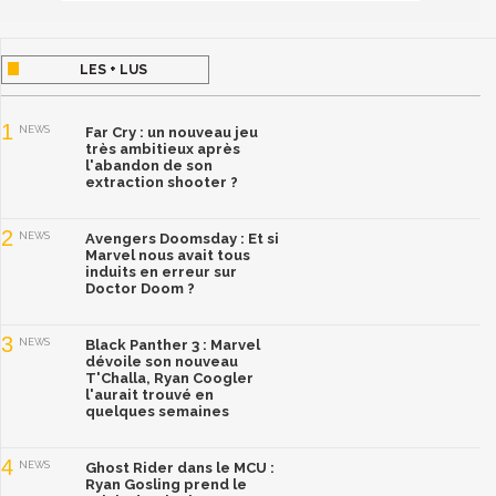
LES + LUS
1
NEWS
Far Cry : un nouveau jeu
très ambitieux après
l'abandon de son
extraction shooter ?
2
NEWS
Avengers Doomsday : Et si
Marvel nous avait tous
induits en erreur sur
Doctor Doom ?
3
NEWS
Black Panther 3 : Marvel
dévoile son nouveau
T'Challa, Ryan Coogler
l'aurait trouvé en
quelques semaines
4
NEWS
Ghost Rider dans le MCU :
Ryan Gosling prend le