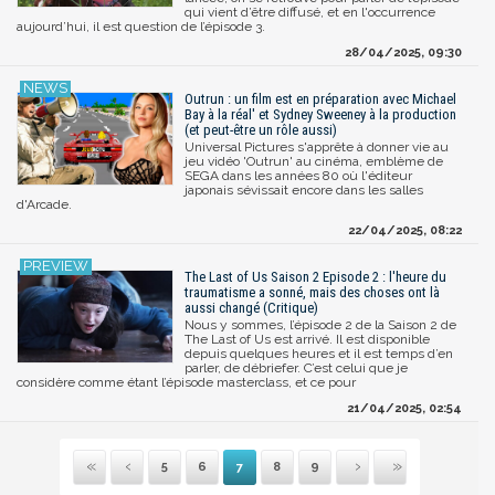
qui vient d’être diffusé, et en l'occurrence
aujourd’hui, il est question de l’épisode 3.
28/04/2025, 09:30
Outrun : un film est en préparation avec Michael
Bay à la réal' et Sydney Sweeney à la production
(et peut-être un rôle aussi)
Universal Pictures s'apprête à donner vie au
jeu vidéo 'Outrun' au cinéma, emblème de
SEGA dans les années 80 où l'éditeur
japonais sévissait encore dans les salles
d'Arcade.
22/04/2025, 08:22
The Last of Us Saison 2 Episode 2 : l'heure du
traumatisme a sonné, mais des choses ont là
aussi changé (Critique)
Nous y sommes, l’épisode 2 de la Saison 2 de
The Last of Us est arrivé. Il est disponible
depuis quelques heures et il est temps d’en
parler, de débriefer. C’est celui que je
considère comme étant l’épisode masterclass, et ce pour
21/04/2025, 02:54
5
6
7
8
9
Première
Précédente
Suivante
Dernière