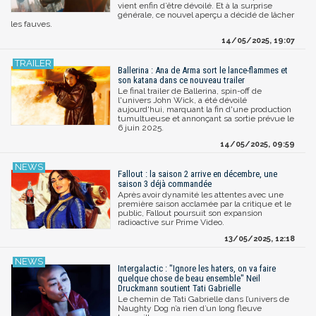
vient enfin d’être dévoilé. Et à la surprise
générale, ce nouvel aperçu a décidé de lâcher
les fauves.
14/05/2025, 19:07
Ballerina : Ana de Arma sort le lance-flammes et
son katana dans ce nouveau trailer
Le final trailer de Ballerina, spin-off de
l'univers John Wick, a été dévoilé
aujourd'hui, marquant la fin d'une production
tumultueuse et annonçant sa sortie prévue le
6 juin 2025.
14/05/2025, 09:59
Fallout : la saison 2 arrive en décembre, une
saison 3 déjà commandée
Après avoir dynamité les attentes avec une
première saison acclamée par la critique et le
public, Fallout poursuit son expansion
radioactive sur Prime Video.
13/05/2025, 12:18
Intergalactic : "Ignore les haters, on va faire
quelque chose de beau ensemble" Neil
Druckmann soutient Tati Gabrielle
Le chemin de Tati Gabrielle dans l’univers de
Naughty Dog n’a rien d’un long fleuve