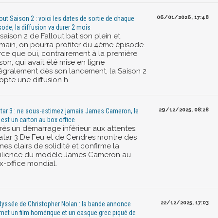
06/01/2026, 17:48
lout Saison 2 : voici les dates de sortie de chaque
sode, la diffusion va durer 2 mois
saison 2 de Fallout bat son plein et
main, on pourra profiter du 4ème épisode.
rce que oui, contrairement à la première
son, qui avait été mise en ligne
tégralement dès son lancement, la Saison 2
opte une diffusion h
29/12/2025, 08:28
tar 3 : ne sous-estimez jamais James Cameron, le
m est un carton au box office
rès un démarrage inférieur aux attentes,
atar 3 De Feu et de Cendres montre des
nes clairs de solidité et confirme la
silience du modèle James Cameron au
x-office mondial.
22/12/2025, 17:03
dyssée de Christopher Nolan : la bande annonce
met un film homérique et un casque grec piqué de