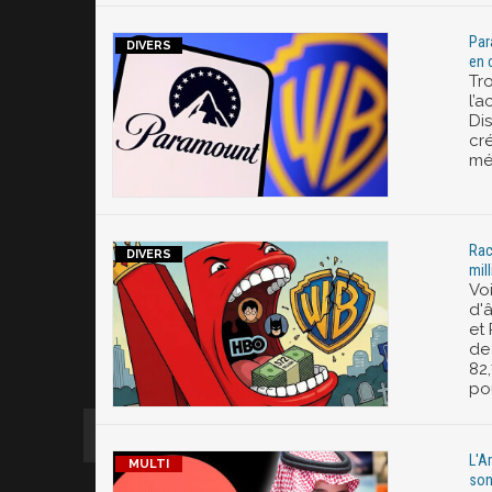
Par
en 
Tr
l’a
Di
cr
mé
Rac
mil
Voi
d'
et
de
82,
po
L'A
son