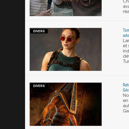
Ch
av
réa
Tom
ado
Lar
et 
in
dé
Tur
Reto
Gér
No
en 
au
Ga