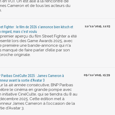
h en VO). On est allé à la rencontre de
mes Cameron et de tous les acteurs du
m.
12/12/2025, 12:03
eet Fighter : le film de 2026 s'annonce bien kitsch et
n ringard, mais c'est voulu
premier aperçu du film Street Fighter a été
ésenté lors des Game Awards 2025, avec
e première une bande-annonce qui n'a
s manqué de faire parler d'elle par son
proche originale.
09/12/2025, 15:39
 Paribas CinéCulte 2025 : James Cameron à
onneur avant la sortie d’Avatar 3
ur la 4è année consécutive, BNP Paribas
lèbre le cinéma en grande pompe avec
 initiative CinéCulte, qui se tiendra du 8 au
 décembre 2025. Cette édition met à
honneur James Cameron à l’occasion de la
tie d'Avatar 3.