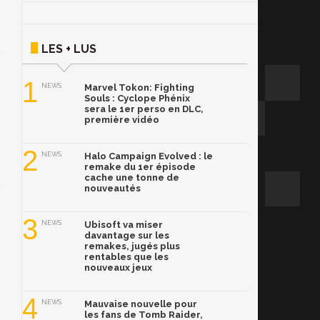
LES + LUS
1
NEWS
Marvel Tokon: Fighting
Souls : Cyclope Phénix
sera le 1er perso en DLC,
première vidéo
2
NEWS
Halo Campaign Evolved : le
remake du 1er épisode
cache une tonne de
nouveautés
3
NEWS
Ubisoft va miser
davantage sur les
remakes, jugés plus
rentables que les
nouveaux jeux
4
NEWS
Mauvaise nouvelle pour
les fans de Tomb Raider,