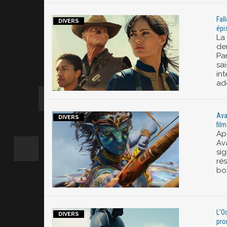
Fal
épi
La 
de
Pa
sai
in
ad
Ava
fil
Ap
Av
sig
ré
bo
L'O
pro