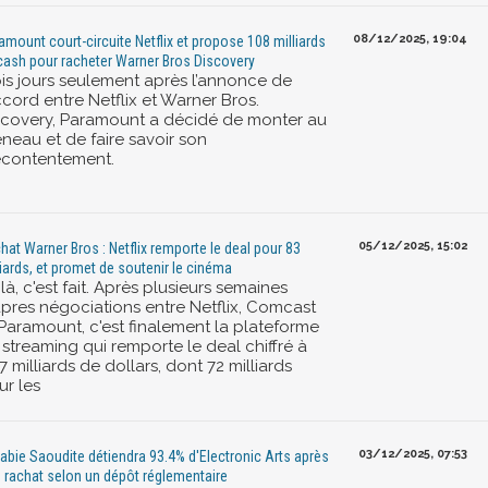
08/12/2025, 19:04
amount court-circuite Netflix et propose 108 milliards
cash pour racheter Warner Bros Discovery
ois jours seulement après l’annonce de
ccord entre Netflix et Warner Bros.
scovery, Paramount a décidé de monter au
éneau et de faire savoir son
contentement.
05/12/2025, 15:02
hat Warner Bros : Netflix remporte le deal pour 83
liards, et promet de soutenir le cinéma
là, c'est fait. Après plusieurs semaines
âpres négociations entre Netflix, Comcast
 Paramount, c'est finalement la plateforme
 streaming qui remporte le deal chiffré à
7 milliards de dollars, dont 72 milliards
ur les
03/12/2025, 07:53
rabie Saoudite détiendra 93.4% d'Electronic Arts après
 rachat selon un dépôt réglementaire