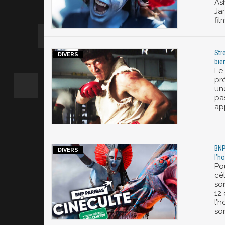
As
Ja
fil
Str
bie
Le 
pr
un
pa
ap
BNP
l’h
Po
cé
son
12
l’
sor