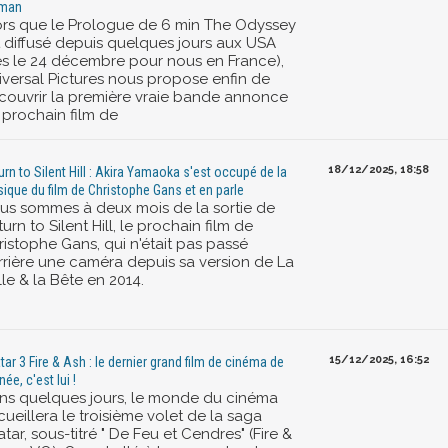
tman
ors que le Prologue de 6 min The Odyssey
t diffusé depuis quelques jours aux USA
ès le 24 décembre pour nous en France),
iversal Pictures nous propose enfin de
couvrir la première vraie bande annonce
 prochain film de
18/12/2025, 18:58
urn to Silent Hill : Akira Yamaoka s'est occupé de la
ique du film de Christophe Gans et en parle
us sommes à deux mois de la sortie de
urn to Silent Hill, le prochain film de
ristophe Gans, qui n'était pas passé
rrière une caméra depuis sa version de La
le & la Bête en 2014.
15/12/2025, 16:52
tar 3 Fire & Ash : le dernier grand film de cinéma de
née, c'est lui !
ns quelques jours, le monde du cinéma
ueillera le troisième volet de la saga
tar, sous-titré " De Feu et Cendres" (Fire &