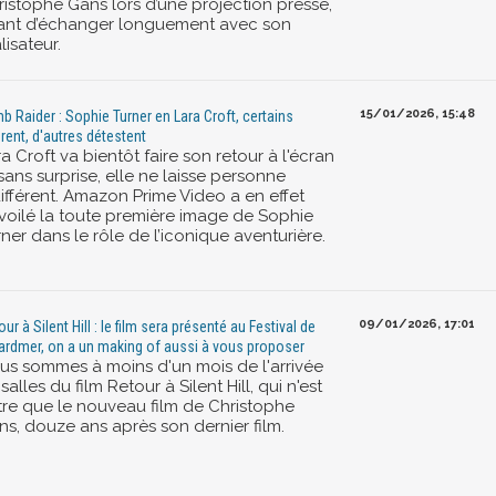
ristophe Gans lors d’une projection presse,
ant d’échanger longuement avec son
lisateur.
15/01/2026, 15:48
b Raider : Sophie Turner en Lara Croft, certains
rent, d'autres détestent
a Croft va bientôt faire son retour à l'écran
sans surprise, elle ne laisse personne
différent. Amazon Prime Video a en effet
voilé la toute première image de Sophie
ner dans le rôle de l’iconique aventurière.
09/01/2026, 17:01
ur à Silent Hill : le film sera présenté au Festival de
ardmer, on a un making of aussi à vous proposer
us sommes à moins d'un mois de l'arrivée
salles du film Retour à Silent Hill, qui n'est
tre que le nouveau film de Christophe
ns, douze ans après son dernier film.