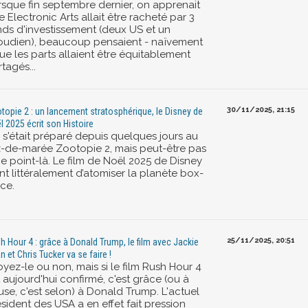
rsque fin septembre dernier, on apprenait
 Electronic Arts allait être racheté par 3
nds d'investissement (deux US et un
oudien), beaucoup pensaient - naïvement
ue les parts allaient être équitablement
tagés...
30/11/2025, 21:15
topie 2 : un lancement stratosphérique, le Disney de
l 2025 écrit son Histoire
 s'était préparé depuis quelques jours au
z-de-marée Zootopie 2, mais peut-être pas
e point-là. Le film de Noël 2025 de Disney
nt littéralement d’atomiser la planète box-
ice.
25/11/2025, 20:51
h Hour 4 : grâce à Donald Trump, le film avec Jackie
n et Chris Tucker va se faire !
yez-le ou non, mais si le film Rush Hour 4
 aujourd'hui confirmé, c'est grâce (ou à
use, c'est selon) à Donald Trump. L'actuel
sident des USA a en effet fait pression