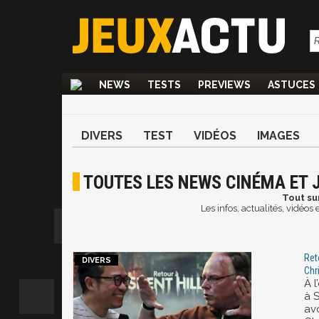
NEWS
TESTS
PREVIEWS
ASTUCES
DIVERS
TEST
VIDÉOS
IMAGES
TOUTES LES NEWS CINÉMA ET J
Tout su
Les infos, actualités, vidéo
Ret
Chr
À 
à S
av