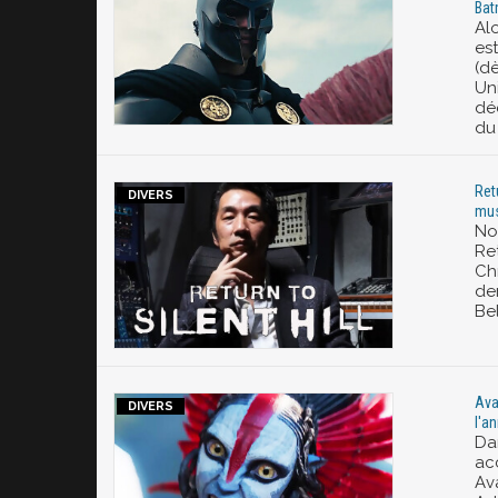
Ba
Al
es
(d
Un
dé
du
Ret
mus
No
Ret
Ch
de
Bel
Ava
l'an
Da
acc
Ava