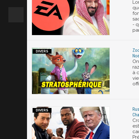
Lo
que
fo
sa
- q
par
Zoo
Noë
On
ra
à c
vie
off
Rus
Cha
Cro
est
ca
Pré