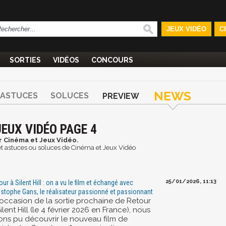
JEUX VIDÉO
C
SORTIES
VIDÉOS
CONCOURS
NEWS
ASTUCES
SOLUCES
PREVIEW
EUX VIDÉO PAGE 4
r Cinéma et Jeux Vidéo.
s et astuces ou soluces de Cinéma et Jeux Vidéo
25/01/2026, 11:13
our à Silent Hill : on a vu le film et échangé avec
istophe Gans, le réalisateur passionné et passionnant
l’occasion de la sortie prochaine de Retour
ilent Hill (le 4 février 2026 en France), nous
ons pu découvrir le nouveau film de