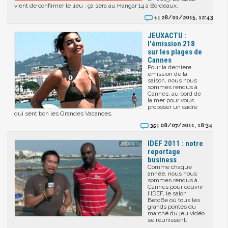
vient de confirmer le lieu : ça sera au Hangar 14 à Bordeaux.
28/01/2015, 12:43
1 |
JEUXACTU :
l'émission 218
sur les plages de
Cannes
Pour la dernière
émission de la
saison, nous nous
sommes rendus à
Cannes, au bord de
la mer pour vous
proposer un cadre
qui sent bon les Grandes Vacances.
08/07/2011, 18:34
35 |
IDEF 2011 : notre
reportage
business
Comme chaque
année, nous nous
sommes rendus à
Cannes pour couvrir
l'IDEF, le salon
BetoBe où tous les
grands pontes du
marché du jeu vidéo
se réunissent.