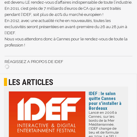
est devenu LE rendez-vous d’affaires indispensable de toute l’industrie.
En 2011, c’est près de 7 milliards d’euros de CA qui se sont traités
pendant l’IDEF, soit plus de 40% du marché européen !
En 2012, avec une actualité riche en nouveautés, toutes les
exclusivités seront présentées en avant-première du 26 au 28 juin à
l’IDEF.
Nous vous attendons donc à Cannes pour le rendez-vous de toute la
profession !
RÉAGISSEZ A PROPOS DE IDEF
LES ARTICLES
IDEF : le salon
quitte Cannes
pour s'installer à
Bordeaux
Lancé en 2006 à
Cannes, sur les
bords de la Mer
Méditerrannée,
l'IDEF change de
lieu et de formule
en 2015. Le SELL