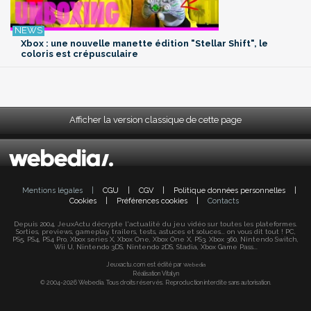
Xbox : une nouvelle manette édition "Stellar Shift", le
coloris est crépusculaire
Afficher la version classique de cette page
Mentions légales
|
CGU
|
CGV
|
Politique données personnelles
|
Cookies
|
Préférences cookies
|
Contacts
Depuis 2004, JeuxActu décrypte l'actualité du jeu vidéo sur toutes les plateformes.
Sorties, previews, gameplay, trailers, tests, astuces et soluces... on vous dit tout ! PC,
PS5, PS4, PS4 Pro, Xbox series X, Xbox One, Xbox One X, PS3, Xbox 360, Nintendo Switch,
Wii U, Nintendo 3DS, Nintendo 2DS, Stadia, Xbox Game Pass...
Jeuxactu.com est édité par
Webedia
Réalisation Vitalyn
© 2004-2026 Webedia. Tous droits réservés. Reproduction interdite sans autorisation.