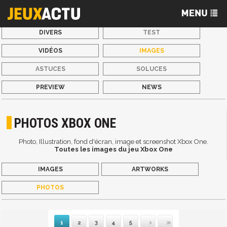
DIVERS
TEST
VIDÉOS
IMAGES
ASTUCES
SOLUCES
PREVIEW
NEWS
PHOTOS XBOX ONE
Photo, Illustration, fond d'écran, image et screenshot Xbox One.
Toutes les images du jeu Xbox One
IMAGES
ARTWORKS
PHOTOS
1
2
3
4
5
Suivante
Dernière