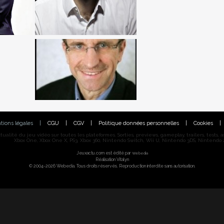
tions légales
|
CGU
|
CGV
|
Politique données personnelles
|
Cookies
|
alité du jeu vidéo sur toutes les plateformes. Sorties, previews, gameplay, trailers, tests, astu
Xbox One, Xbox One X, PS3, Xbox 360, Nintendo Switch, Wii U, Nintendo 3DS, Nintendo 2
Jeuxactu.com est édité par
Webedia
Réalisation Vitalyn
© 2004-2026 Webedia. Tous droits réservés. Reproduction interdite sans autorisation.