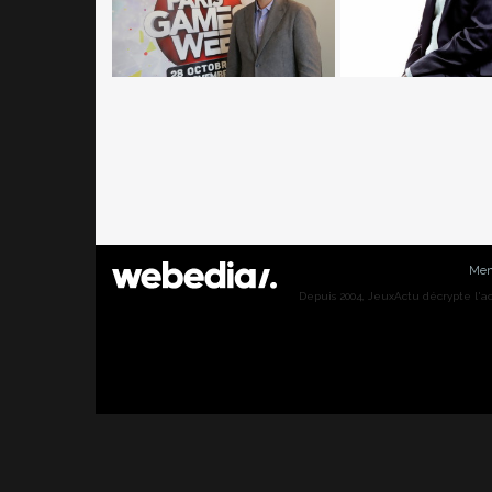
Men
Depuis 2004, JeuxActu décrypte l'actu