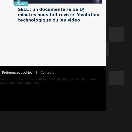
SELL : un documentaire de 15
minutes nous fait revivre l'évolution
technologique du jeu vidéo
Préférences cookies
|
Contacts
ces et soluces... on vous dit tout ! PC, PS5, PS4, PS4 Pro, Xbox series X,
DS, Stadia, Xbox Game Pass...