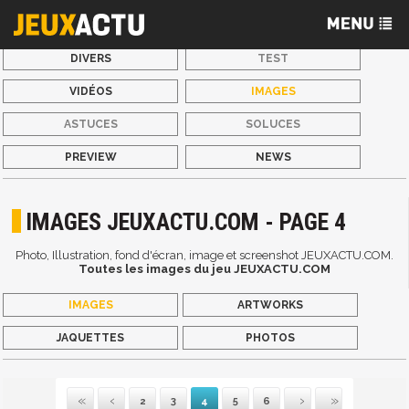
DIVERS
TEST
VIDÉOS
IMAGES
ASTUCES
SOLUCES
PREVIEW
NEWS
IMAGES JEUXACTU.COM - PAGE 4
Photo, Illustration, fond d'écran, image et screenshot JEUXACTU.COM.
Toutes les images du jeu JEUXACTU.COM
IMAGES
ARTWORKS
JAQUETTES
PHOTOS
2
3
4
5
6
Première
Précédente
Suivante
Dernière