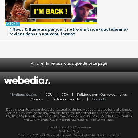
5 News & Rumeurs par jour : notre émission (quotidienne)
revient dans un nouveau format
Afficher la version classique de cette page
Mentions légales
|
CGU
|
CGV
|
Politique données personnelles
|
Cookies
|
Préférences cookies
|
Contacts
Depuis 2004, JeuxActu décrypte l'actualité du jeu vidéo sur toutes les plateformes.
Sorties, previews, gameplay, trailers, tests, astuces et soluces... on vous dit tout ! PC,
PS5, PS4, PS4 Pro, Xbox series X, Xbox One, Xbox One X, PS3, Xbox 360, Nintendo Switch,
Wii U, Nintendo 3DS, Nintendo 2DS, Stadia, Xbox Game Pass...
Jeuxactu.com est édité par
Webedia
Réalisation Vitalyn
© 2004-2026 Webedia. Tous droits réservés. Reproduction interdite sans autorisation.