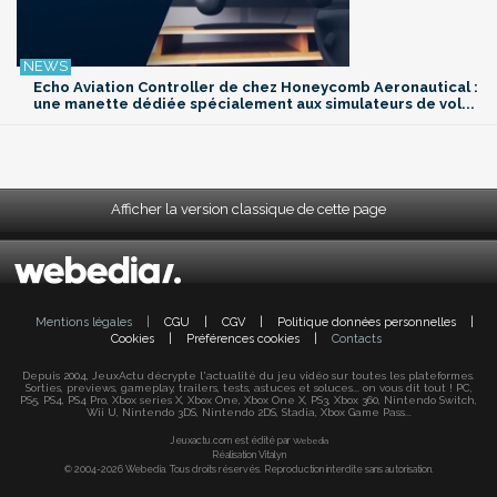
Echo Aviation Controller de chez Honeycomb Aeronautical :
une manette dédiée spécialement aux simulateurs de vol...
Afficher la version classique de cette page
Mentions légales
|
CGU
|
CGV
|
Politique données personnelles
|
Cookies
|
Préférences cookies
|
Contacts
Depuis 2004, JeuxActu décrypte l'actualité du jeu vidéo sur toutes les plateformes.
Sorties, previews, gameplay, trailers, tests, astuces et soluces... on vous dit tout ! PC,
PS5, PS4, PS4 Pro, Xbox series X, Xbox One, Xbox One X, PS3, Xbox 360, Nintendo Switch,
Wii U, Nintendo 3DS, Nintendo 2DS, Stadia, Xbox Game Pass...
Jeuxactu.com est édité par
Webedia
Réalisation Vitalyn
© 2004-2026 Webedia. Tous droits réservés. Reproduction interdite sans autorisation.