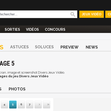
JEUX VIDÉO
C
SORTIES
VIDÉOS
CONCOURS
S
ASTUCES
SOLUCES
PREVIEW
NEWS
AGE 5
'écran, image et screenshot Divers Jeux Vidéo.
ages du jeu Divers Jeux Vidéo
S
PHOTOS
4
5
6
7
mière
récédente
Suivante
Dernière