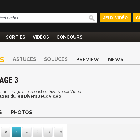
JEUX VIDÉO
C
SORTIES
VIDÉOS
CONCOURS
S
ASTUCES
SOLUCES
PREVIEW
NEWS
AGE 3
'écran, image et screenshot Divers Jeux Vidéo.
ages du jeu Divers Jeux Vidéo
S
PHOTOS
2
3
4
5
mière
récédente
Suivante
Dernière