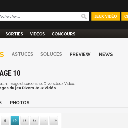
JEUX VIDÉO
C
SORTIES
VIDÉOS
CONCOURS
S
ASTUCES
SOLUCES
PREVIEW
NEWS
PAGE 10
'écran, image et screenshot Divers Jeux Vidéo.
ages du jeu Divers Jeux Vidéo
S
PHOTOS
9
10
11
12
mière
récédente
Suivante
Dernière