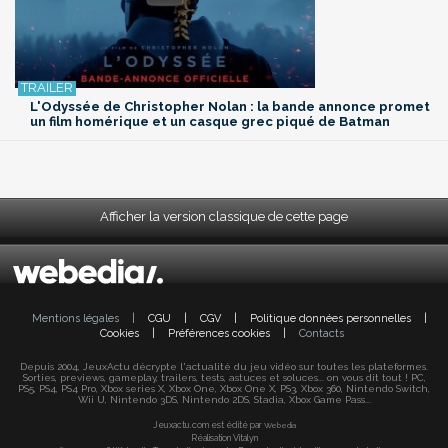
L'Odyssée de Christopher Nolan : la bande annonce promet
un film homérique et un casque grec piqué de Batman
Afficher la version classique de cette page
Mentions légales
|
CGU
|
CGV
|
Politique données personnelles
|
Cookies
|
Préférences cookies
|
Contacts
Depuis 2004, JeuxActu décrypte l'actualité du jeu vidéo sur toutes les plateformes.
Sorties, previews, gameplay, trailers, tests, astuces et soluces... on vous dit tout ! PC,
PS5, PS4, PS4 Pro, Xbox series X, Xbox One, Xbox One X, PS3, Xbox 360, Nintendo Switch,
Wii U, Nintendo 3DS, Nintendo 2DS, Stadia, Xbox Game Pass...
Jeuxactu.com est édité par
Webedia
Réalisation Vitalyn