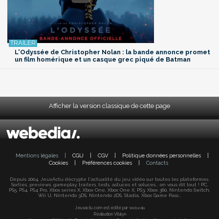
L'Odyssée de Christopher Nolan : la bande annonce promet
un film homérique et un casque grec piqué de Batman
Afficher la version classique de cette page
Mentions légales
|
CGU
|
CGV
|
Politique données personnelles
|
Cookies
|
Préférences cookies
|
Contacts
Depuis 2004, JeuxActu décrypte l'actualité du jeu vidéo sur toutes les plateformes.
Sorties, previews, gameplay, trailers, tests, astuces et soluces... on vous dit tout ! PC,
PS5, PS4, PS4 Pro, Xbox series X, Xbox One, Xbox One X, PS3, Xbox 360, Nintendo Switch,
Wii U, Nintendo 3DS, Nintendo 2DS, Stadia, Xbox Game Pass...
Jeuxactu.com est édité par
Webedia
Réalisation Vitalyn