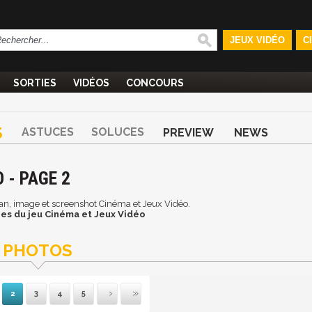
JEUX VIDÉO
C
SORTIES
VIDÉOS
CONCOURS
S
ASTUCES
SOLUCES
PREVIEW
NEWS
 - PAGE 2
cran, image et screenshot Cinéma et Jeux Vidéo.
es du jeu Cinéma et Jeux Vidéo
PHOTOS
2
3
4
5
mière
récédente
Suivante
Dernière