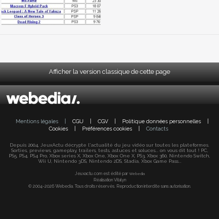
Afficher la version classique de cette page
Mentions légales
|
CGU
|
CGV
|
Politique données personnelles
|
Cookies
|
Préférences cookies
|
Contacts
Depuis 2004, JeuxActu décrypte l'actualité du jeu vidéo sur toutes les plateformes.
Sorties, previews, gameplay, trailers, tests, astuces et soluces... on vous dit tout ! PC,
PS5, PS4, PS4 Pro, Xbox series X, Xbox One, Xbox One X, PS3, Xbox 360, Nintendo Switch,
Wii U, Nintendo 3DS, Nintendo 2DS, Stadia, Xbox Game Pass...
Jeuxactu.com est édité par
Webedia
Réalisation Vitalyn
© 2004-2026 Webedia. Tous droits réservés. Reproduction interdite sans autorisation.