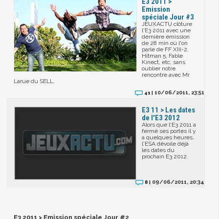
E3 2011 >
Emission
spéciale Jour #3
JEUXACTU clôture
l'E3 2011 avec une
dernière émission
de 28 min où l'on
parle de FF XIII-2,
Hitman 5, Fable
Kinect, etc, sans
oublier notre
rencontre avec Mr
Larue du SELL.
10/06/2011, 23:51
41 |
E3 11 > Les dates
de l'E3 2012
Alors que l'E3 2011 a
fermé ses portes il y
a quelques heures,
l'ESA dévoile déjà
les dates du
prochain E3 2012.
09/06/2011, 20:34
8 |
E3 2011 > Emission spéciale Jour #2