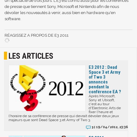
un spectacle de trois jours. L'E3 est connu aussi pour les conférences
de presse que tiennent Sony, Microsoft et Nintendo afin de nous
dévoiler les nouveautés à venir, aussi bien en hardware qu'en
software.
RÉAGISSEZ A PROPOS DE E3 2011
LES ARTICLES
E3 2012 : Dead
Space 3 et Army
of Two 3
annoncés
pendant la
conférence EA ?
Après Microsoft,
Sony et Ubisoft,
c'est au tour
d'Electronic Arts de
fixer l'heure et
l'horaire de sa conférence de presse qui devrait dévoiler deux jeux
majeurs que sont Dead Space 3 et Army of Two 3.
19/04/2012, 23:36
3 |