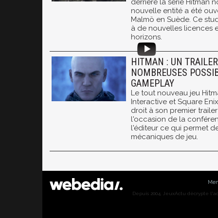
derrière la série Hitman
nouvelle entité a été ouve
Malmö en Suède. Ce studio
à de nouvelles licences et
horizons.
HITMAN : UN TRAILER
NOMBREUSES POSSIB
GAMEPLAY
Le tout nouveau jeu Hitm
Interactive et Square Enix 
droit à son premier trail
l'occasion de la confére
l'éditeur ce qui permet d
mécaniques de jeu.
Men
Depuis 2004, JeuxActu décrypte l'actu