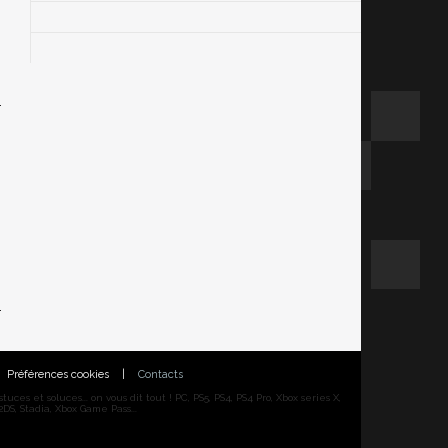
Préférences cookies
|
Contacts
ces et soluces... on vous dit tout ! PC, PS5, PS4, PS4 Pro, Xbox series X,
DS, Stadia, Xbox Game Pass...