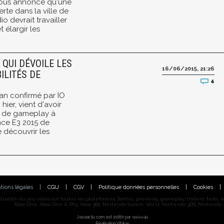
 nous annonce qu'une
rte dans la ville de
 devrait travailler
 élargir les
 QUI DÉVOILE LES
16/06/2015, 21:26
ILITÉS DE
4
an confirmé par IO
hier, vient d'avoir
er de gameplay à
nce E3 2015 de
e découvrir les
tions légales
|
CGU
|
CGV
|
Politique données personnelles
|
Cookies
|
alité du jeu vidéo sur toutes les plateformes. Sorties, previews, gameplay, trailers, tests, astu
Xbox One, Xbox One X, PS3, Xbox 360, Nintendo Switch, Wii U, Nintendo 3DS, Nintendo 2
Jeuxactu.com est édité par
Webedia
Réalisation Vitalyn