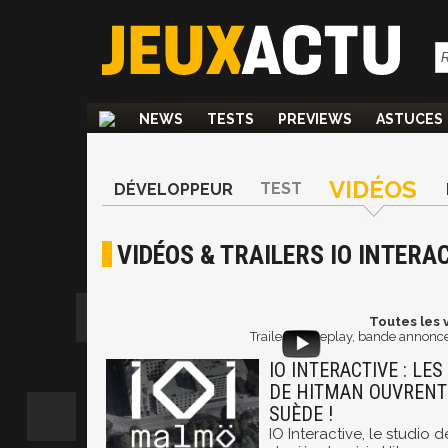
NEWS
TESTS
PREVIEWS
ASTUCES
VIDÉOS
TEST
DÉVELOPPEUR
VIDÉOS & TRAILERS IO INTERA
Toutes les v
Trailer, gameplay, bande annonce, 
IO INTERACTIVE : LE
DE HITMAN OUVRENT
SUÈDE !
IO Interactive, le studi