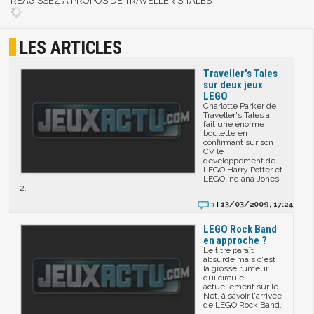
RÉAGISSEZ A PROPOS DE TRAVELLER'S TALES
LES ARTICLES
Traveller's Tales
sur deux jeux
LEGO
Charlotte Parker de
Traveller's Tales a
fait une énorme
boulette en
confirmant sur son
CV le
développement de
LEGO Harry Potter et
LEGO Indiana Jones
2.
13/03/2009, 17:24
3 |
LEGO Rock Band
en approche ?
Le titre paraît
absurde mais c'est
la grosse rumeur
qui circule
actuellement sur le
Net, à savoir l'arrivée
de LEGO Rock Band.