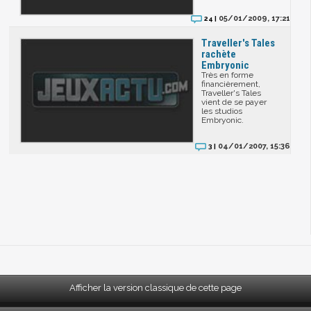
05/01/2009, 17:21
24 |
Traveller's Tales
rachète
Embryonic
Très en forme
financièrement,
Traveller's Tales
vient de se payer
les studios
Embryonic.
04/01/2007, 15:36
3 |
Afficher la version classique de cette page