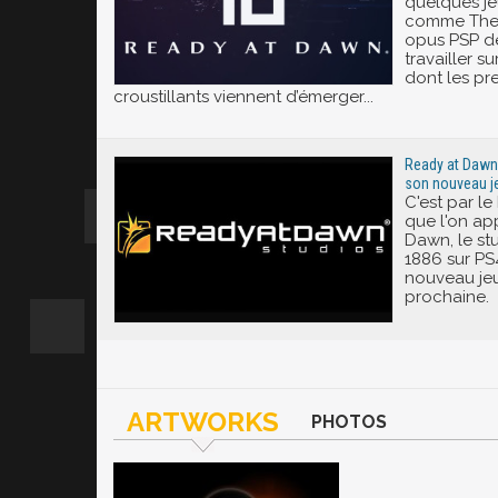
quelques j
comme The 
opus PSP de
travailler s
dont les pre
croustillants viennent d’émerger...
Ready at Dawn 
son nouveau j
C'est par l
que l'on a
Dawn, le st
1886 sur PS
nouveau jeu
prochaine.
ARTWORKS
PHOTOS