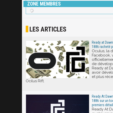
ZONE MEMBRES
LES ARTICLES
Ready at Dawn :
1886 racheté 
Oculus, la 
Facebook, 
officielleme
de dévelop
Ready at D
avoir déve
et plus ré
Ocilus Rift.
Ready At Dawn 
1886 sur un to
premiers détai
Ready At Da