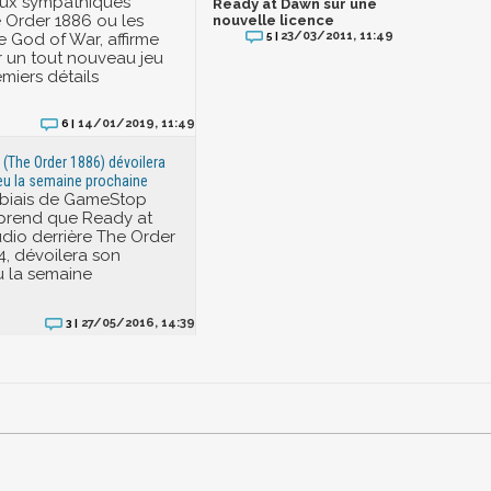
eux sympathiques
Ready at Dawn sur une
Order 1886 ou les
nouvelle licence
23/03/2011, 11:49
 God of War, affirme
5 |
ur un tout nouveau jeu
miers détails
14/01/2019, 11:49
6 |
(The Order 1886) dévoilera
eu la semaine prochaine
e biais de GameStop
pprend que Ready at
udio derrière The Order
4, dévoilera son
 la semaine
27/05/2016, 14:39
3 |