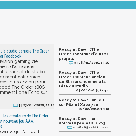
Ready at Dawn (The
 le studio derrière The Order
Order 1886) sur d'autres
par Facebook
projets
division gaming de
06/11/2015, 13:25
3 |
vient d'annoncer
nt le rachat du studio
Ready at Dawn (The
pement californien
Order 1886) : un ancien
awn, plus connu pour
de Blizzard nommé à la
tête du studio
loppé The Order 1886
09/06/2015, 12:44
cemment Lone Echo sur
Ready at Dawn : un jeu
sur PS4 et Xbox 720
23/06/2020, 11:20
5 |
20/02/2012, 13:30
: les créateurs de The Order
Ready at Dawn : un
ut nouveau jeu AAA,
nouveau projet sur PS3
ls
26/09/2011, 12:24
2 |
wn, à qui l'on doit