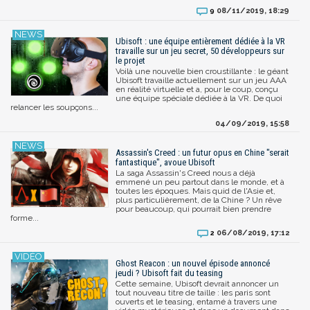
08/11/2019, 18:29
9
Ubisoft : une équipe entièrement dédiée à la VR
travaille sur un jeu secret, 50 développeurs sur
le projet
Voilà une nouvelle bien croustillante : le géant
Ubisoft travaille actuellement sur un jeu AAA
en réalité virtuelle et a, pour le coup, conçu
une équipe spéciale dédiée à la VR. De quoi
relancer les soupçons...
04/09/2019, 15:58
Assassin's Creed : un futur opus en Chine "serait
fantastique", avoue Ubisoft
La saga Assassin's Creed nous a déjà
emmené un peu partout dans le monde, et à
toutes les époques. Mais quid de l'Asie et,
plus particulièrement, de la Chine ? Un rêve
pour beaucoup, qui pourrait bien prendre
forme...
06/08/2019, 17:12
2
Ghost Reacon : un nouvel épisode annoncé
jeudi ? Ubisoft fait du teasing
Cette semaine, Ubisoft devrait annoncer un
tout nouveau titre de taille : les paris sont
ouverts et le teasing, entamé à travers une