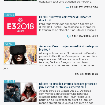
était avant tout une question de moyens.
03/10/2018, 17:14
10
E3 2018 : Suivez la conférence d'Ubisoft en
direct ici !
Pour tout savoir des annonces d'Ubisoft en
direct de l'E3 2018, ça se passe ici même via
la transmission officielle, traduite en Français !
11/06/2018, 18:13
2
Assassin's Creed : un jeu en réalité virtuelle pour
bientôt ?
Alors que la sortie du film Assassin's Creed a
permis à Ubisoft de s'essayer à une première
expérience en VR autour de sa licence
fétiche, l'éditeur français pourrait bien
continuer sur ce créneau avec un véritable
jeu.
07/02/2017, 11:21
Ubisoft : moins de narration dans ses prochains
jeux car l'éditeur français n'y croit plus
Avec la sortie de Watch Dogs 2, Ubisoft a
commencé à développer une nouvelle
stratégie pour ses jeux. Pour l'éditeur, la
narration doit s'effacer au profit de jeux en
monde ouvert où le joueur est libre de ses