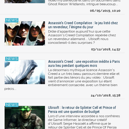
vidéo mystérieuse et dans un document dans
Ghost Recon Wildlands, intrigue beaucoup...
06/05/2019, 10:20
Assassin's Creed Compilation : le jeu listé chez
un revendeur, l'énigme du jour
Drôle d'apparition aujourd'hui que cette
Assassin's Creed Compilation repérée chez
un revendeur allemand... Ubisoft nous
concocterait-il des surprises ?
03/12/2018, 14:57
Assassin's Creed : une exposition inédite à Paris
aura lieu pendant quelques mois
La désormais mythique licence Assassin's
Creed a un très beau parcours derrière elle et
fait partie des ténors du jeu vidéo : Ubisoft
vient d'annoncer une exposition lui étant
entièrement consacrée, avec un thème bien
précis...
24/10/2018, 15:38
Ubisoft : le retour de Splinter Cell et Prince of
Persia est une question de budget
Lors d'une interview accordée à nos confrères
de Game Informer, le directeur créatif
d'Ubisoft Serge Hascoët a affirmé que le
retour de Splinter Cell et de Prince Of Persia