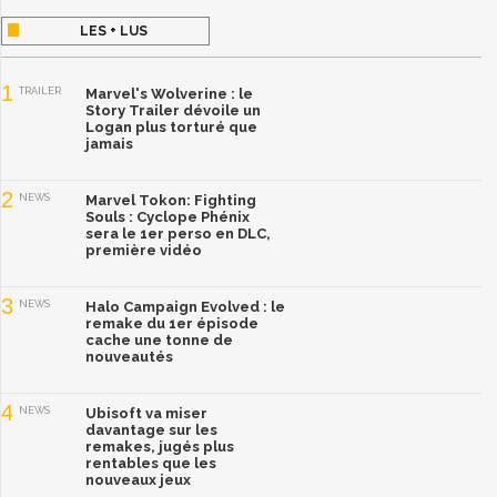
LES + LUS
1
TRAILER
Marvel's Wolverine : le
Story Trailer dévoile un
Logan plus torturé que
jamais
2
NEWS
Marvel Tokon: Fighting
Souls : Cyclope Phénix
sera le 1er perso en DLC,
première vidéo
3
NEWS
Halo Campaign Evolved : le
remake du 1er épisode
cache une tonne de
nouveautés
4
NEWS
Ubisoft va miser
davantage sur les
remakes, jugés plus
rentables que les
nouveaux jeux