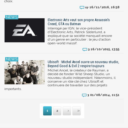
choix.
16/11/2016, 16:58
17
Electronic Arts veut son propre Assassin's
Creed, GTA ou Batman
Interrogé par IGN, le vice-président
d'Electronic Arts, Patrick Söderlund, a
expliqué que sa société manquait encore
d'un genre en particulier : le jeu d'action
open-world massif.
16/10/2015, 13:55
3
Ubisoft : Michel Ancel ouvre un nouveau studio,
Beyond Good & Evil 2 respire toujours
Michel Ancel, le créateur de Rayman, a
décidé de fonder Wild Sheep Studio, un
nouveau studio indépendant. Néanmoins, il
conserve un rôle clé chez Ubisoft et
continuera de travailler sur des projets
importants.
01/08/2014, 11:51
3
1
2
Suivante
Dernière