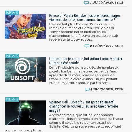
18/09/2020, 14:23
5
Prince of Persia Remake : les premières images
viennent de fuiter, une annonce imminente ?
Cela ne fait plus l'ombre d'un doute : un
remake de Prince of Persia Les Sables du
Temps semble bel et bien en cours
d'acheminement. Preuve en est de ce leak
repéré sur le Uplay russe...
10/09/2020, 11:33
2
Ubisoft : un jeu sur Le Roi Arthur façon Monster
Hunter a été annulé
Dans l'industrie du jeu vidéo, de nombreux
projets tombent malheureusement à l'eau
après de durs mois, voire des années, de
travail. C'est le cas d'Avalon, un jeu portant
sur Le Roi Arthur, annulé par Ubisoft...
28/07/2020, 17:26
5
Splinter Cell : Ubisoft vient (probablement)
d'annoncer le nouveau jeu avec une première
image !
Après des mois, que dit-on, des années
d'attente, Ubisoft semble bien décidé à teaser
comme il se doit le retour tonitruant de
Splinter Cell. La preuve avec ce tweet officiel
pour le moins explicite...