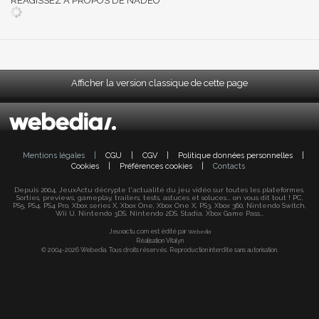
RÉAGISSEZ A PROPOS DE NADEO
Afficher la version classique de cette page
Mentions légales
|
CGU
|
CGV
|
Politique données personnelles
|
Cookies
|
Préférences cookies
|
Contacts
Depuis 2004, JeuxActu décrypte l'actualité du jeu vidéo sur toutes les plateformes.
Sorties, previews, gameplay, trailers, tests, astuces et soluces... on vous dit tout ! PC,
PS5, PS4, PS4 Pro, Xbox series X, Xbox One, Xbox One X, PS3, Xbox 360, Nintendo Switch,
Wii U, Nintendo 3DS, Nintendo 2DS, Stadia, Xbox Game Pass...
Jeuxactu.com est édité par
Webedia
Réalisation Vitalyn
© 2004-2026 Webedia. Tous droits réservés. Reproduction interdite sans autorisation.