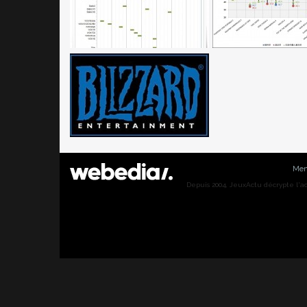
Men
Depuis 2004, JeuxActu décrypte l'actu