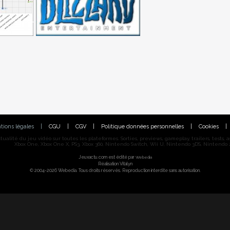
tions légales
|
CGU
|
CGV
|
Politique données personnelles
|
Cookies
|
alité du jeu vidéo sur toutes les plateformes. Sorties, previews, gameplay, trailers, tests, astu
Xbox One, Xbox One X, PS3, Xbox 360, Nintendo Switch, Wii U, Nintendo 3DS, Nintendo 2
Jeuxactu.com est édité par
Webedia
Réalisation Vitalyn
© 2004-2026 Webedia. Tous droits réservés. Reproduction interdite sans autorisation.