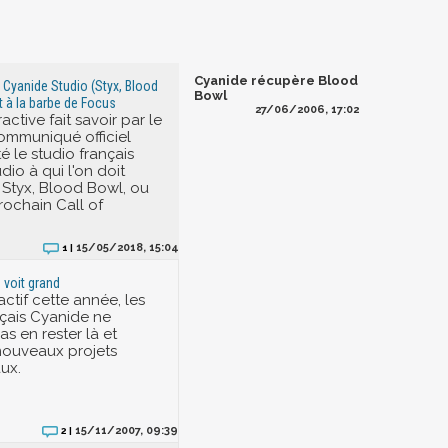
Cyanide récupère Blood
 Cyanide Studio (Styx, Blood
Bowl
t à la barbe de Focus
27/06/2006, 17:02
active fait savoir par le
communiqué officiel
é le studio français
io à qui l'on doit
Styx, Blood Bowl, ou
rochain Call of
15/05/2018, 15:04
1 |
 voit grand
actif cette année, les
nçais Cyanide ne
s en rester là et
nouveaux projets
ux.
15/11/2007, 09:39
2 |