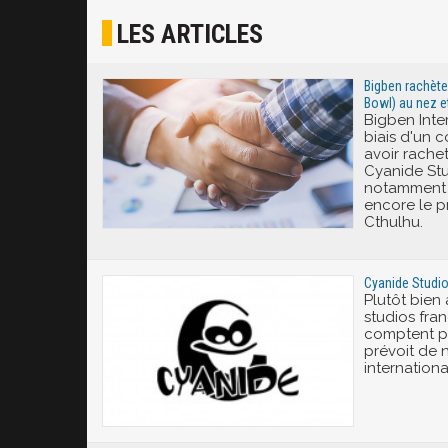
LES ARTICLES
Bigben rachète
Bowl) au nez e
Bigben Inter
biais d'un 
avoir rachet
Cyanide Stud
notamment 
encore le p
Cthulhu.
Cyanide Studio
Plutôt bien 
studios fra
comptent pa
prévoit de 
internationa