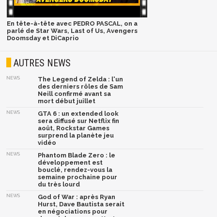
En tête-à-tête avec PEDRO PASCAL, on a
parlé de Star Wars, Last of Us, Avengers
Doomsday et DiCaprio
AUTRES NEWS
NEWS
The Legend of Zelda : l'un
des derniers rôles de Sam
Neill confirmé avant sa
mort début juillet
NEWS
GTA 6 : un extended look
sera diffusé sur Netflix fin
août, Rockstar Games
surprend la planète jeu
vidéo
NEWS
Phantom Blade Zero : le
développement est
bouclé, rendez-vous la
semaine prochaine pour
du très lourd
NEWS
God of War : après Ryan
Hurst, Dave Bautista serait
en négociations pour