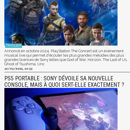
Annoncé en octobre 2024, PlayStation The Concert est un événement
musical live qui permet d'écouter les plus grandes mélodies des plus
grandes licences de Sony telles que God of War, Horizon, The Last of Us,
Ghost of Tsushima, Unc
12/03/2025, 10:33
PS5 PORTABLE : SONY DÉVOILE SA NOUVELLE
CONSOLE, MAIS À QUOI SERT-ELLE EXACTEMENT ?