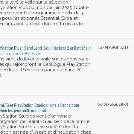
y a levé le voile sur la sélection
ayStation Plus du mois de juin 2025. Quatre
ux rejoignent le programme à partir du 3
n pour les abonnés Essential, Extra et
mium, avec un mot d’ordre : la diversité.
14/05/2025, 17:51
yStation Plus : Sand Land, Soul Hackers 2 et Battlefield
our les jeux de Mai 2025
y vient de lever le voile sur les nouveaux
res qui rejoindront le Catalogue PlayStation
s Extra et Premium à partir du mardi 20
.
07/05/2025, 16:08
mLFG et PlayStation Studios : une alliance pour
éfinir les jeux multi immersifs
ayStation Studios vient d'annoncer
ntégration de TeamLFG au sein de la famille
ayStation Studios, une société dont la
éation est née d’un projet d’incubation chez