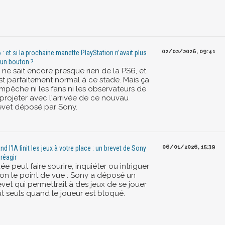
02/02/2026, 09:41
 : et si la prochaine manette PlayStation n’avait plus
un bouton ?
 ne sait encore presque rien de la PS6, et
est parfaitement normal à ce stade. Mais ça
empêche ni les fans ni les observateurs de
 projeter avec l'arrivée de ce nouvau
evet déposé par Sony.
06/01/2026, 15:39
nd l'IA finit les jeux à votre place : un brevet de Sony
 réagir
dée peut faire sourire, inquiéter ou intriguer
lon le point de vue : Sony a déposé un
vet qui permettrait à des jeux de se jouer
ut seuls quand le joueur est bloqué.