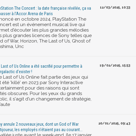
12/03/2025, 10:33
yStation The Concert : la date française révélée, ça va
passer à l'Accor Arena de Paris
noncé en octobre 2024, PlayStation The
ncert est un événement musical live qui
rmet d'écouter les plus grandes mélodies
s plus grandes licences de Sony telles que
d of War, Horizon, The Last of Us, Ghost of
ushima, Unc
19/02/2025, 15:53
 Last of Us Online a été sacrifié pour permettre à
rgalactic d'exister !
 Last of Us Online fait partie des jeux qui
 été 'killé' en 2023 par Sony Interactive
tertainment pour des raisons qui sont
stés obscures. Pour les yeux du grands
lic, il s'agit d'un changement de stratégie,
faute
20/01/2025, 09:43
y annule 2 nouveaux jeux, dont un God of War
tijoueur, les employés n'étaient pas au courant...
élée juste avant le week-end, (le 17 janvier