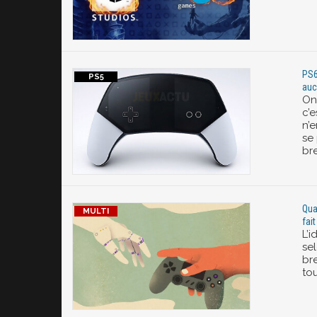
PS6
auc
On
c’
n’
se
br
Qua
fait
L’i
se
bre
to