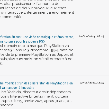
25 plus précisément), l'annonce de
annulation de deux nouveaux jeux chez
ny Interactive Entertainment a énormément
é commentée.
02/12/2024, 16:29
yStation 30 ans : une vidéo nostalgique et émouvante,
une surprise pour les joueurs PS5
est demain que la marque PlayStation va
ter ses 30 ans, le 3 décembre 1994, date de
tie de la première PlayStation au Japon, et
uis plusieurs mois, on s'était préparé à ce
...
27/11/2024, 11:47
hei Yoshida : l'un des piliers 'star' de PlayStation s'en
il va manquer à l'industrie
uhei Yoshida, directeur des indépendants
 Sony Interactive Entertainment, quittera
ntreprise le 15 janvier 2025 après 31 ans, a-t-
 annoncé.