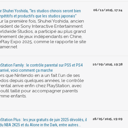
06/12/2025, 17:24
r Shuhei Yoshida, “les studios chinois seront bien
pétitifs et productifs que les studios japonais"
r la première fois, Shuhei Yoshida, ancien
ésident de Sony Interactive Entertainment
rldwide Studios, a participé au plus grand
énement de jeux indépendants en Chine,
Play Expo 2025, comme le rapporte le site
amer.net
10/09/2025, 19:38
yStation Family : le contrôle parental sur PS5 et PS4
 arrivé, voici comment ça marche
rs que Nintendo en a un fait l'un de ses
édos depuis quelques années, le contrôle
ental arrive enfin chez PlayStation, avec
 outil taillé pour accompagner parents
mme enfants.
28/05/2025, 19:09
Station Plus : les jeux gratuits de juin 2025 dévoilés, il
 du NBA 2K25 et du Alone in the Dark, entre autres...