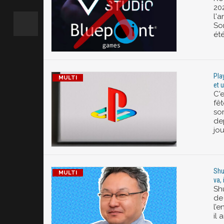
20
l'
So
ét
Pla
et 
C'
fê
sor
dep
jour
Shu
va, 
Sh
de
l’e
il