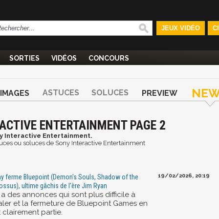
JEUX VIDÉO
C
SORTIES
VIDÉOS
CONCOURS
NEW
ASTUCES
SOLUCES
IMAGES
PREVIEW
ACTIVE ENTERTAINMENT PAGE 2
y Interactive Entertainment.
astuces ou soluces de Sony Interactive Entertainment
19/02/2026, 20:19
y ferme Bluepoint (Demon's Souls, Shadow of the
ossus), ultime gâchis de l'ère Jim Ryan
y a des annonces qui sont plus difficile à
aler et la fermeture de Bluepoint Games en
t clairement partie.