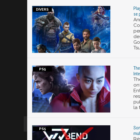
Pla
se 
An
Co
pe
de
Go
Ts
The
Inte
The
ont
En
re
pub
la 
Son
mul
Rév