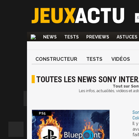
NEWS
TESTS
PREVIEWS
ASTUCES
CONSTRUCTEUR
TESTS
VIDÉOS
TOUTES LES NEWS SONY INTER
Tout sur Son
Les infos, actualités, vidéos et 
Son
Col
Il 
av
fai