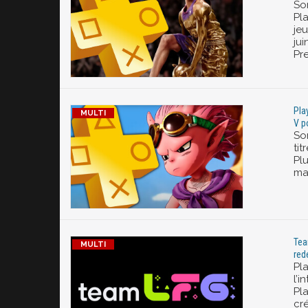
Son
Pl
je
jui
Pre
Pla
V p
Son
tit
Plu
mai
Tea
red
Pl
l’i
Pl
cr