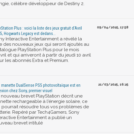
ngie, célèbre développeur de Destiny 2.
09/04/2025, 17:58
Station Plus : voici la liste des jeux gratuit d'Avril
5, Hogwarts Legacy est dedans...
ny Interactive Entertainment a révélé la
ste des nouveaux jeux qui seront ajoutés au
talogue PlayStation Plus pour le mois
vril et qui arriveront à partir du jeudi 10 avril
ur les abonnés Extra et Premium.
21/03/2025, 16:25
 manette DualSense PS5 photovoltaïque est en
lexion chez Sony, premier visuel
 nouveau brevet PlayStation décrit une
nette rechargeable à l'énergie solaire, ce
i pourrait résoudre tous vos problèmes de
tterie. Repéré par Tech4Gamers, Sony
teractive Entertainment a publié un
uveau brevet intitulé