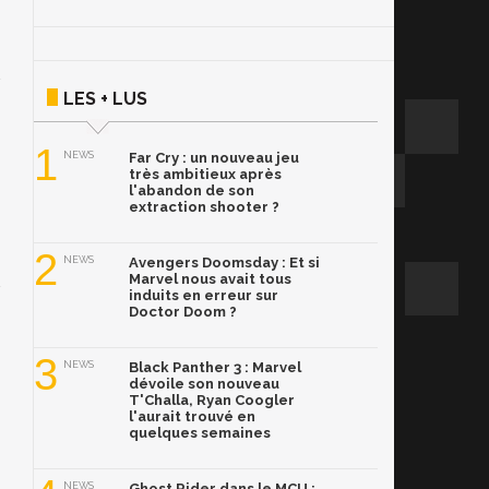
LES + LUS
1
NEWS
Far Cry : un nouveau jeu
très ambitieux après
l'abandon de son
extraction shooter ?
2
NEWS
Avengers Doomsday : Et si
Marvel nous avait tous
induits en erreur sur
Doctor Doom ?
3
NEWS
Black Panther 3 : Marvel
dévoile son nouveau
T'Challa, Ryan Coogler
l'aurait trouvé en
quelques semaines
NEWS
Ghost Rider dans le MCU :