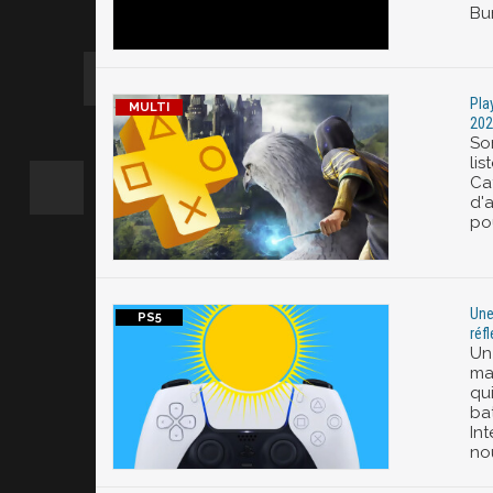
Bu
Play
202
So
li
Ca
d'a
po
Une
réf
Un
ma
qu
ba
In
no