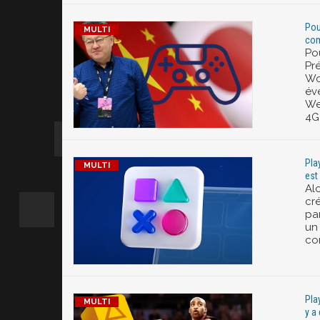
Pou
com
Pou
Pr
Wo
év
We
4G
Pla
est
Alo
cr
par
un
co
Play
y a