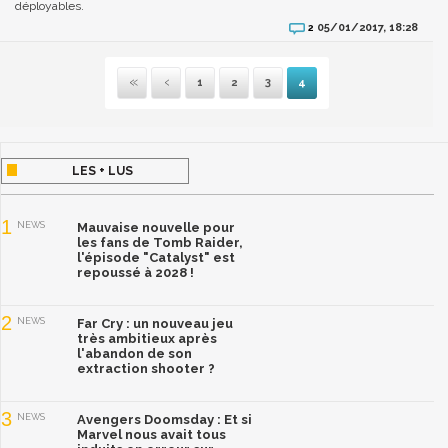
déployables.
05/01/2017, 18:28
2
1
2
3
4
Première
Précédente
LES + LUS
1
NEWS
Mauvaise nouvelle pour
les fans de Tomb Raider,
l'épisode "Catalyst" est
repoussé à 2028 !
2
NEWS
Far Cry : un nouveau jeu
très ambitieux après
l'abandon de son
extraction shooter ?
3
NEWS
Avengers Doomsday : Et si
Marvel nous avait tous