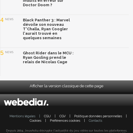
induits en erreur sur
Doctor Doom ?
4
NEWS
Black Panther 3 : Marvel
dévoile son nouveau
T'Challa, Ryan Coogler
l'aurait trouvé en
quelques semaines
5
NEWS
Ghost Rider dans le MCU :
Ryan Gosling prend le
relais de Nicolas Cage
Afficher la version classique de cette page
Mentions légales
|
CGU
|
CGV
|
Politique données personnelles
|
Cookies
|
Préférences cookies
|
Contacts
Depuis 2004, JeuxActu décrypte l'actualité du jeu vidéo sur toutes les plateformes.