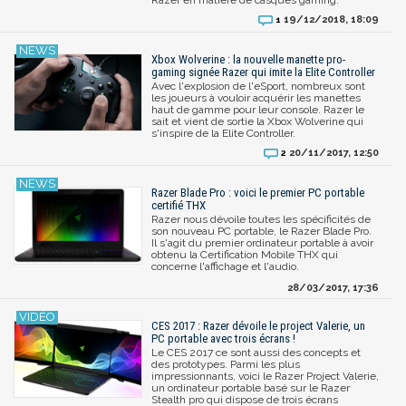
19/12/2018, 18:09
1
Xbox Wolverine : la nouvelle manette pro-
gaming signée Razer qui imite la Elite Controller
Avec l'explosion de l'eSport, nombreux sont
les joueurs à vouloir acquérir les manettes
haut de gamme pour leur console. Razer le
sait et vient de sortie la Xbox Wolverine qui
s'inspire de la Elite Controller.
20/11/2017, 12:50
2
Razer Blade Pro : voici le premier PC portable
certifié THX
Razer nous dévoile toutes les spécificités de
son nouveau PC portable, le Razer Blade Pro.
Il s'agit du premier ordinateur portable à avoir
obtenu la Certification Mobile THX qui
concerne l'affichage et l'audio.
28/03/2017, 17:36
CES 2017 : Razer dévoile le project Valerie, un
PC portable avec trois écrans !
Le CES 2017 ce sont aussi des concepts et
des prototypes. Parmi les plus
impressionnants, voici le Razer Project Valerie,
un ordinateur portable basé sur le Razer
Stealth pro qui dispose de trois écrans