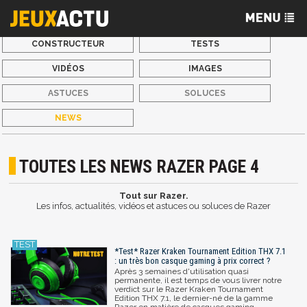
CONSTRUCTEUR
TESTS
VIDÉOS
IMAGES
ASTUCES
SOLUCES
NEWS
TOUTES LES NEWS RAZER PAGE 4
Tout sur Razer.
Les infos, actualités, vidéos et astuces ou soluces de Razer
*Test* Razer Kraken Tournament Edition THX 7.1
: un très bon casque gaming à prix correct ?
Après 3 semaines d'utilisation quasi
permanente, il est temps de vous livrer notre
verdict sur le Razer Kraken Tournament
Edition THX 7.1, le dernier-né de la gamme
Razer en matière de casques gaming.