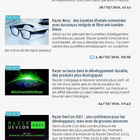
26/03/2021, 11:12
Razer Anzu : des lunettes lifestyle connectées
avec écouteurs intégrés et filtre anti-lumière
bleue
Alors qu'on pensait les lunettes intelligentes
confinées au passé, Razer prend l'industrie à
contrepied, et nous dévoile les Anzu. Ce nom
cache des lunettes embarquant un système
de micro et de haut parleur
25/03/2021, 09:05
1
Razer se lance dans le développement durable,
des produits plus écologiques
Razer s'engage à devenir encore plus vert, et
on ne vous parle pas ici de la couleur du
célèbre logo aux trois serpents. La marque a
en effet dévoilé un plan décennal résolument
tourné vers l'écologie.
24/03/2021, 10:43
Razer DevCon 2021 : une conférence pour les
développeurs, mais avec de grosses annonces
Sans doute l'un des constructeurs de
hardware les plus prolifiques du moment,
Razer vient d'annoncer la Razer DevCon 2021
qui se tiendra le 7 Mai 2021 à 19h, heure