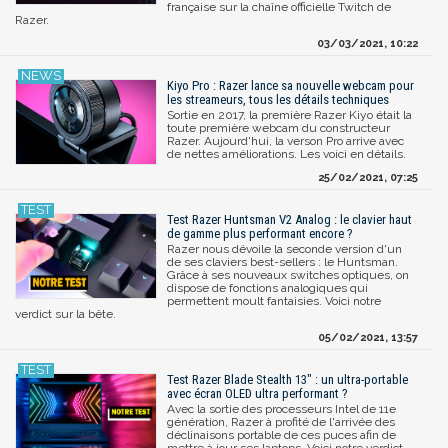
française sur la chaîne officielle Twitch de
Razer.
03/03/2021, 10:22
Kiyo Pro : Razer lance sa nouvelle webcam pour
les streameurs, tous les détails techniques
Sortie en 2017, la première Razer Kiyo était la
toute première webcam du constructeur
Razer. Aujourd'hui, la verson Pro arrive avec
de nettes améliorations. Les voici en détails.
25/02/2021, 07:25
Test Razer Huntsman V2 Analog : le clavier haut
de gamme plus performant encore ?
Razer nous dévoile la seconde version d'un
de ses claviers best-sellers : le Huntsman.
Grâce à ses nouveaux switches optiques, on
dispose de fonctions analogiques qui
permettent moult fantaisies. Voici notre
verdict sur la bête.
05/02/2021, 13:57
Test Razer Blade Stealth 13" : un ultra-portable
avec écran OLED ultra performant ?
Avec la sortie des processeurs Intel de 11e
génération, Razer à profité de l'arrivée des
déclinaisons portable de ces puces afin de
mettre à jour ses laptops. Voici notre verdict