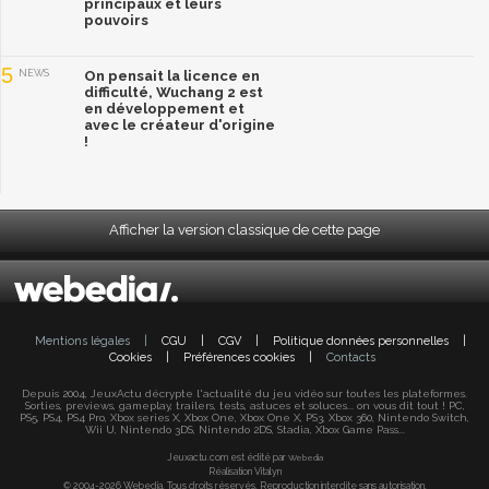
principaux et leurs
pouvoirs
5
NEWS
On pensait la licence en
difficulté, Wuchang 2 est
en développement et
avec le créateur d'origine
!
Afficher la version classique de cette page
Mentions légales
|
CGU
|
CGV
|
Politique données personnelles
|
Cookies
|
Préférences cookies
|
Contacts
Depuis 2004, JeuxActu décrypte l'actualité du jeu vidéo sur toutes les plateformes.
Sorties, previews, gameplay, trailers, tests, astuces et soluces... on vous dit tout ! PC,
PS5, PS4, PS4 Pro, Xbox series X, Xbox One, Xbox One X, PS3, Xbox 360, Nintendo Switch,
Wii U, Nintendo 3DS, Nintendo 2DS, Stadia, Xbox Game Pass...
Jeuxactu.com est édité par
Webedia
Réalisation Vitalyn
© 2004-2026 Webedia. Tous droits réservés. Reproduction interdite sans autorisation.