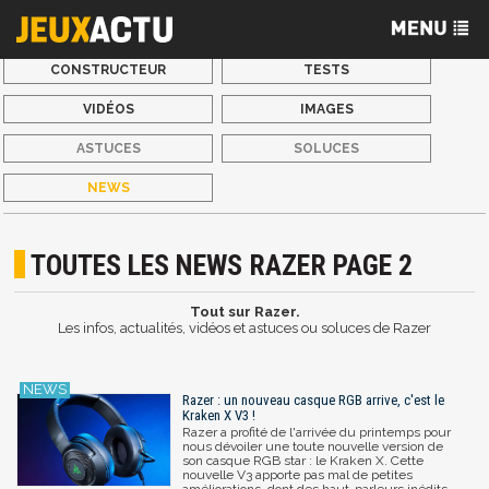
CONSTRUCTEUR
TESTS
VIDÉOS
IMAGES
ASTUCES
SOLUCES
NEWS
TOUTES LES NEWS RAZER PAGE 2
Tout sur Razer.
Les infos, actualités, vidéos et astuces ou soluces de Razer
Razer : un nouveau casque RGB arrive, c'est le
Kraken X V3 !
Razer a profité de l'arrivée du printemps pour
nous dévoiler une toute nouvelle version de
son casque RGB star : le Kraken X. Cette
nouvelle V3 apporte pas mal de petites
améliorations, dont des haut-parleurs inédits.