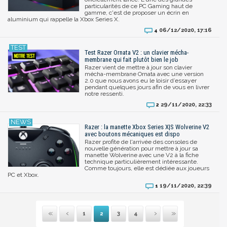
particularités de ce PC Gaming haut de
gamme, c'est de proposer un écrin en
aluminium qui rappelle la Xbox Series X.
06/12/2020, 17:16
4
Test Razer Ornata V2 : un clavier mécha-
membrane qui fait plutôt bien le job
Razer vient de mettre à jour son clavier
mécha-membrane Ornata avec une version
2.0 que nous avons eu le loisir d’essayer
pendant quelques jours afin de vous en livrer
notre ressenti.
29/11/2020, 22:33
2
Razer : la manette Xbox Series X|S Wolverine V2
avec boutons mécaniques est dispo
Razer profite de l'arrivée des consoles de
nouvelle génération pour mettre à jour sa
manette Wolverine avec une V2 à la fiche
technique particulièrement intéressante.
Comme toujours, elle est dédiée aux joueurs
PC et Xbox.
19/11/2020, 22:39
1
1
2
3
4
Première
Suivante
Précédente
Dernière