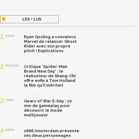
LES + LUS
1
NEWS
Ryan Gosling a convaincu
Marvel de relancer Ghost
Rider avec son propre
pitch ! Explications.
2
PREVIEW
Critique 'Spider-Man
Brand New Day' : le
réalisateur de Shang-Chi
offre enfin à Tom Holland
le film qu’il méritait
3
VIDÉO
Gears of War E-Day : 10
min de gameplay pour
découvrir le mode
multijoueur
4
NEWS
1666 Amsterdam présente
ses deux personnages