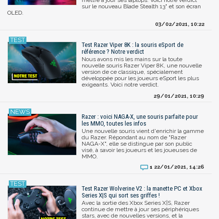
sur le nouveau Blade Stealth 13" et son écran
OLED.
03/02/2021, 10:22
Test Razer Viper 8K : la souris eSport de
référence ? Notre verdict
Nous avons mis les mains sur la toute
nouvelle souris Razer Viper 8K, une nouvelle
version de ce classique, spécialement
développée pour les joueurs eSport les plus
exigeants. Voici notre verdict.
29/01/2021, 10:29
Razer : voici NAGA-X, une souris parfaite pour
les MMO, toutes les infos
Une nouvelle souris vient d'enrichir la gamme
du Razer. Répondant au nom de "Razer
NAGA-X", elle se distingue par son public
visé, à savoir les joueurs et les joueuses de
MMO.
22/01/2021, 14:26
1
Test Razer Wolverine V2 : la manette PC et Xbox
Series X|S qui sort ses griffes !
Avec la sortie des Xbox Series X|S, Razer
continue de mettre à jour ses périphériques
stars, avec de nouvelles versions, et la