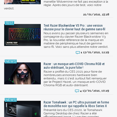
manette Wolvernine ne fait pas exception à la
règle. Après des jours de test, voici notre
verdict.
21/01/2021, 23:28
Test Razer Blackwidow V3 Pro : une version
réussie pour le clavier haut de gamme sans-fil
Nous avons pu passer plusieurs semaines en
compagnie du clavier Razer Blackwidow V3
Pro, la nouvelle référence de la marque en
matière de périphérique haut de gamme
sans-fil. Voici sans plus attendre notre verdict.
17/01/2021, 12:29
1
Razer : un masque anti-COVID Chroma RGB et
auto-stérilisant, la pure folie !
Razer a profité du CES 2021 pour faire de
nombreuses annonces hardware bien
entendu, mais il s'est surtout fait remarquer
par le Project Hazel, un masque anti-COVID
Chroma RGB et auto-stérilisant.
13/01/2021, 10:29
4
Razer Tomahawk : un PC ultra puissant en forme
de monolithe noir qui rappelle la Xbox Series X
Présenté lors du CES 2020, le Tomahawk
Gaming Desktop de chez Razer a été
officiellement lancé. L'une des grandes