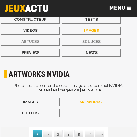
CONSTRUCTEUR
TESTS
VIDÉOS
IMAGES
ASTUCES
SOLUCES
PREVIEW
NEWS
ARTWORKS NVIDIA
Photo, Illustration, fond d'écran, image et screenshot NVIDIA.
Toutes les images du jeu NVIDIA
IMAGES
ARTWORKS
PHOTOS
1
2
3
4
5
Suivante
Dernière