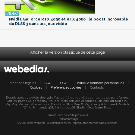
Nvidia GeForce RTX 4090 et RTX 4080 : le boost incroyable
du DLSS 3 dans les jeux vidéo
Afficher la version classique de cette page
Mentions légales
|
CGU
|
CGV
|
Politique données personnelles
|
Cookies
|
Préférences cookies
|
Contacts
Depuis 2004, JeuxActu décrypte l'actualité du jeu vidéo sur toutes les plateformes.
Sorties, previews, gameplay, trailers, tests, astuces et soluces... on vous dit tout ! PC,
PS5, PS4, PS4 Pro, Xbox series X, Xbox One, Xbox One X, PS3, Xbox 360, Nintendo Switch,
Wii U, Nintendo 3DS, Nintendo 2DS, Stadia, Xbox Game Pass...
Jeuxactu.com est édité par
Webedia
Réalisation Vitalyn
© 2004-2026 Webedia. Tous droits réservés. Reproduction interdite sans autorisation.