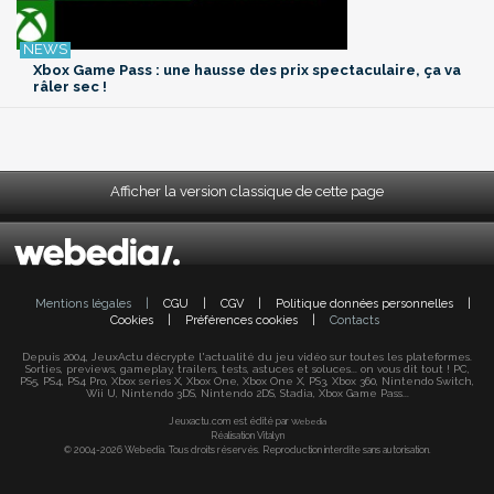
Xbox Game Pass : une hausse des prix spectaculaire, ça va
râler sec !
Afficher la version classique de cette page
Mentions légales
|
CGU
|
CGV
|
Politique données personnelles
|
Cookies
|
Préférences cookies
|
Contacts
Depuis 2004, JeuxActu décrypte l'actualité du jeu vidéo sur toutes les plateformes.
Sorties, previews, gameplay, trailers, tests, astuces et soluces... on vous dit tout ! PC,
PS5, PS4, PS4 Pro, Xbox series X, Xbox One, Xbox One X, PS3, Xbox 360, Nintendo Switch,
Wii U, Nintendo 3DS, Nintendo 2DS, Stadia, Xbox Game Pass...
Jeuxactu.com est édité par
Webedia
Réalisation Vitalyn
© 2004-2026 Webedia. Tous droits réservés. Reproduction interdite sans autorisation.