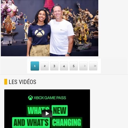
1
2
3
4
5
Suivante
Dernière
LES VIDÉOS