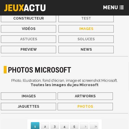
CONSTRUCTEUR
TEST
VIDÉOS
IMAGES
ASTUCES
SOLUCES
PREVIEW
NEWS
PHOTOS MICROSOFT
Photo, Illustration, fond d'écran, image et screenshot Microsoft.
Toutes les images du jeu Microsoft
IMAGES
ARTWORKS
JAQUETTES
PHOTOS
1
2
3
4
5
Suivante
Dernière