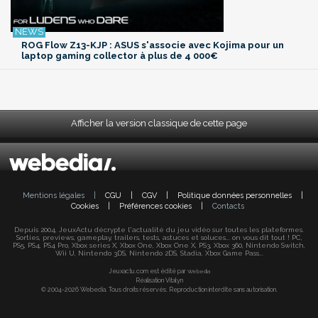
ROG Flow Z13-KJP : ASUS s'associe avec Kojima pour un
laptop gaming collector à plus de 4 000€
Afficher la version classique de cette page
Mentions légales
|
CGU
|
CGV
|
Politique données personnelles
|
Cookies
|
Préférences cookies
|
Contacts
Depuis 2004, JeuxActu décrypte l'actualité du jeu vidéo sur toutes les plateformes.
Sorties, previews, gameplay, trailers, tests, astuces et soluces... on vous dit tout ! PC,
PS5, PS4, PS4 Pro, Xbox series X, Xbox One, Xbox One X, PS3, Xbox 360, Nintendo Switch,
Wii U, Nintendo 3DS, Nintendo 2DS, Stadia, Xbox Game Pass...
Jeuxactu.com est édité par
Webedia
Réalisation Vitalyn
© 2004-2026 Webedia. Tous droits réservés. Reproduction interdite sans autorisation.