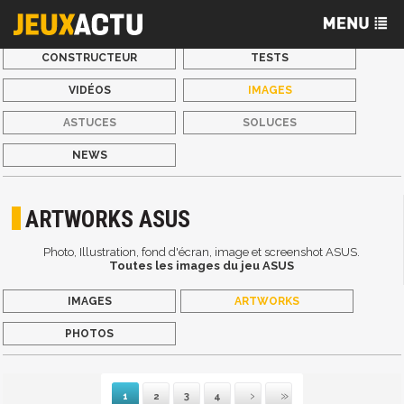
CONSTRUCTEUR
TESTS
VIDÉOS
IMAGES
ASTUCES
SOLUCES
NEWS
ARTWORKS ASUS
Photo, Illustration, fond d'écran, image et screenshot ASUS.
Toutes les images du jeu ASUS
IMAGES
ARTWORKS
PHOTOS
1
2
3
4
Suivante
Dernière