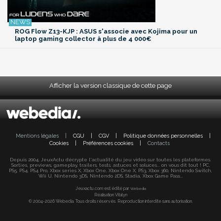
ROG Flow Z13-KJP : ASUS s'associe avec Kojima pour un
laptop gaming collector à plus de 4 000€
Afficher la version classique de cette page
Mentions légales
|
CGU
|
CGV
|
Politique données personnelles
|
Cookies
|
Préférences cookies
|
Contacts
Depuis 2004, JeuxActu décrypte l'actualité du jeu vidéo sur toutes les plateformes.
Sorties, previews, gameplay, trailers, tests, astuces et soluces... on vous dit tout ! PC,
PS5, PS4, PS4 Pro, Xbox series X, Xbox One, Xbox One X, PS3, Xbox 360, Nintendo Switch,
Wii U, Nintendo 3DS, Nintendo 2DS, Stadia, Xbox Game Pass...
Jeuxactu.com est édité par
Webedia
Réalisation Vitalyn
© 2004-2026 Webedia. Tous droits réservés. Reproduction interdite sans autorisation.