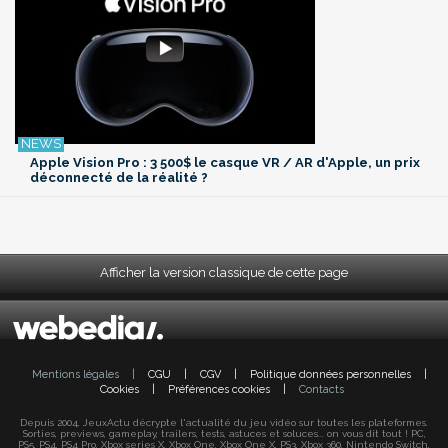
Apple Vision Pro : 3 500$ le casque VR / AR d'Apple, un prix
déconnecté de la réalité ?
Afficher la version classique de cette page
Mentions légales
|
CGU
|
CGV
|
Politique données personnelles
|
Cookies
|
Préférences cookies
|
Contacts
Depuis 2004, JeuxActu décrypte l'actualité du jeu vidéo sur toutes les plateformes.
Sorties, previews, gameplay, trailers, tests, astuces et soluces... on vous dit tout ! PC,
PS5, PS4, PS4 Pro, Xbox series X, Xbox One, Xbox One X, PS3, Xbox 360, Nintendo Switch,