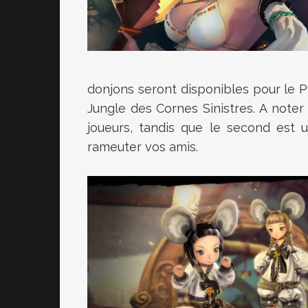
donjons seront disponibles pour le P
Jungle des Cornes Sinistres. A note
joueurs, tandis que le second est un
rameuter vos amis.