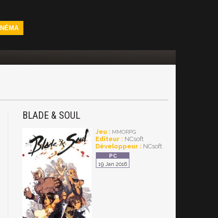
INÉMA
BLADE & SOUL
Jeu :
MMORPG
Editeur :
NCsoft
Développeur :
NCsoft
19 Jan 2016