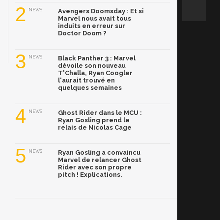
2
NEWS
Avengers Doomsday : Et si
Marvel nous avait tous
induits en erreur sur
Doctor Doom ?
3
NEWS
Black Panther 3 : Marvel
dévoile son nouveau
T'Challa, Ryan Coogler
l'aurait trouvé en
quelques semaines
4
NEWS
Ghost Rider dans le MCU :
Ryan Gosling prend le
relais de Nicolas Cage
5
NEWS
Ryan Gosling a convaincu
Marvel de relancer Ghost
Rider avec son propre
pitch ! Explications.