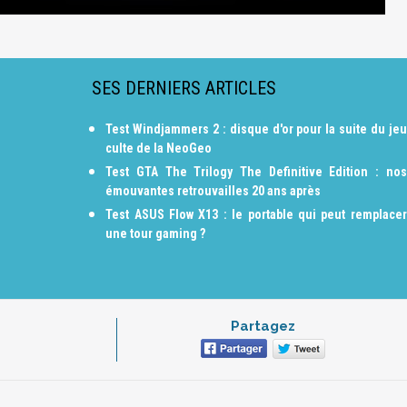
SES DERNIERS ARTICLES
Test Windjammers 2 : disque d'or pour la suite du jeu
culte de la NeoGeo
Test GTA The Trilogy The Definitive Edition : nos
émouvantes retrouvailles 20 ans après
Test ASUS Flow X13 : le portable qui peut remplacer
une tour gaming ?
Partagez