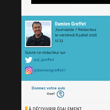
Damien Greffet
Journaliste / Rédacteur
le vendredi 8 juillet 2016
12:33
Suivre ce rédacteur sur
@d_greffet
@damiengreffet/
Donnez votre avis
Osef
Furieux
Blasé
À DÉCOUVRIR ÉGALEMENT