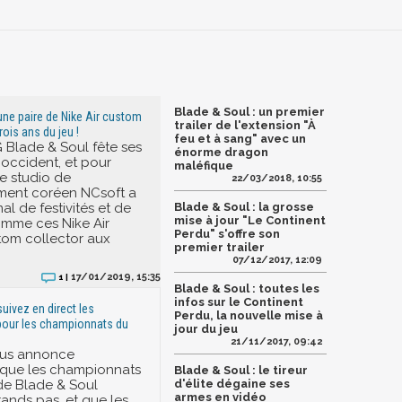
Blade & Soul : un premier
 une paire de Nike Air custom
trailer de l'extension "À
rois ans du jeu !
feu et à sang" avec un
Blade & Soul fête ses
énorme dragon
 occident, et pour
maléfique
le studio de
22/03/2018, 10:55
ent coréen NCsoft a
l de festivités et de
Blade & Soul : la grosse
mise à jour "Le Continent
mme ces Nike Air
Perdu" s'offre son
tom collector aux
premier trailer
07/12/2017, 12:09
17/01/2019, 15:35
1 |
Blade & Soul : toutes les
infos sur le Continent
suivez en direct les
Perdu, la nouvelle mise à
 pour les championnats du
jour du jeu
21/11/2017, 09:42
us annonce
 que les championnats
Blade & Soul : le tireur
e Blade & Soul
d'élite dégaine ses
armes en vidéo
rands pas, et que les