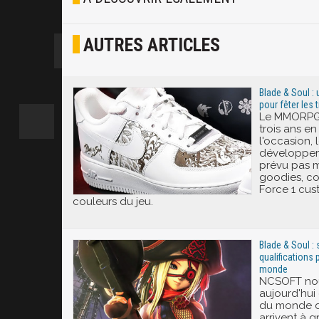
Osef
AUTRES ARTICLES
Joyeux
Excité
Blade & Soul :
pour fêter les t
Le MMORPG 
trois ans en
l'occasion, 
développem
prévu pas ma
goodies, co
Force 1 cus
couleurs du jeu.
Blade & Soul : 
qualifications
monde
NCSOFT no
aujourd'hui
du monde d
arrivent à g