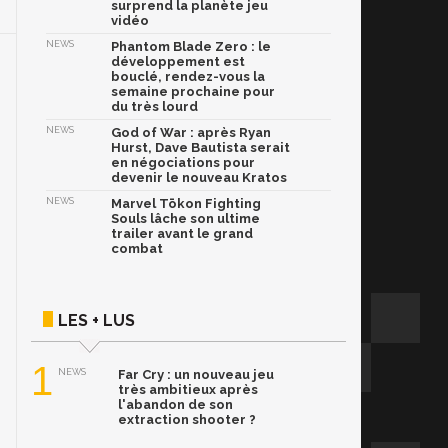
surprend la planète jeu
vidéo
NEWS
Phantom Blade Zero : le
développement est
bouclé, rendez-vous la
semaine prochaine pour
du très lourd
NEWS
God of War : après Ryan
Hurst, Dave Bautista serait
en négociations pour
devenir le nouveau Kratos
NEWS
Marvel Tōkon Fighting
Souls lâche son ultime
trailer avant le grand
combat
LES + LUS
1
NEWS
Far Cry : un nouveau jeu
très ambitieux après
l'abandon de son
extraction shooter ?