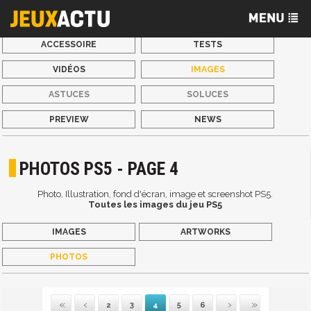
ACCESSOIRE
TESTS
VIDÉOS
IMAGES
ASTUCES
SOLUCES
PREVIEW
NEWS
PHOTOS PS5 - PAGE 4
Photo, Illustration, fond d'écran, image et screenshot PS5.
Toutes les images du jeu PS5
IMAGES
ARTWORKS
PHOTOS
2
3
4
5
6
Première
Précédente
Suivante
Dernière