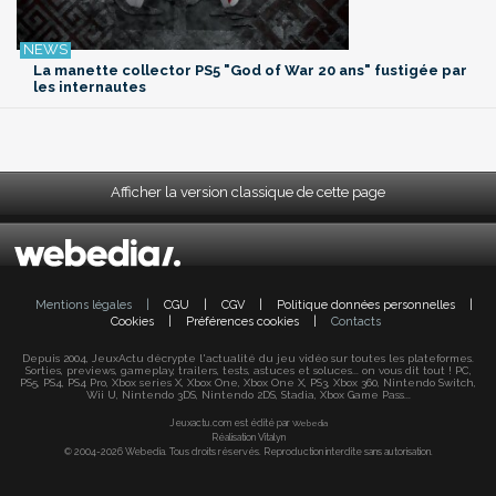
La manette collector PS5 "God of War 20 ans" fustigée par
les internautes
Afficher la version classique de cette page
Mentions légales
|
CGU
|
CGV
|
Politique données personnelles
|
Cookies
|
Préférences cookies
|
Contacts
Depuis 2004, JeuxActu décrypte l'actualité du jeu vidéo sur toutes les plateformes.
Sorties, previews, gameplay, trailers, tests, astuces et soluces... on vous dit tout ! PC,
PS5, PS4, PS4 Pro, Xbox series X, Xbox One, Xbox One X, PS3, Xbox 360, Nintendo Switch,
Wii U, Nintendo 3DS, Nintendo 2DS, Stadia, Xbox Game Pass...
Jeuxactu.com est édité par
Webedia
Réalisation Vitalyn
© 2004-2026 Webedia. Tous droits réservés. Reproduction interdite sans autorisation.