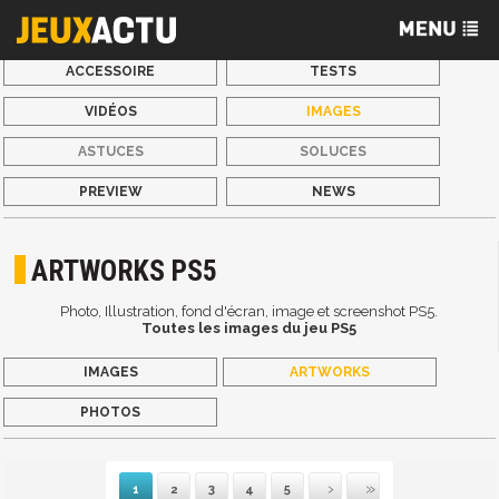
ACCESSOIRE
TESTS
VIDÉOS
IMAGES
ASTUCES
SOLUCES
PREVIEW
NEWS
ARTWORKS PS5
Photo, Illustration, fond d'écran, image et screenshot PS5.
Toutes les images du jeu PS5
IMAGES
ARTWORKS
PHOTOS
1
2
3
4
5
Suivante
Dernière