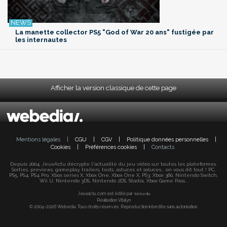
La manette collector PS5 "God of War 20 ans" fustigée par
les internautes
Afficher la version classique de cette page
Mentions légales
|
CGU
|
CGV
|
Politique données personnelles
|
Cookies
|
Préférences cookies
|
Contacts
Depuis 2004, JeuxActu décrypte l'actualité du jeu vidéo sur toutes les plateformes.
Sorties, previews, gameplay, trailers, tests, astuces et soluces... on vous dit tout ! PC,
PS5, PS4, PS4 Pro, Xbox series X, Xbox One, Xbox One X, PS3, Xbox 360, Nintendo Switch,
Wii U, Nintendo 3DS, Nintendo 2DS, Stadia, Xbox Game Pass...
Jeuxactu.com est édité par
Webedia
Réalisation Vitalyn
© 2004-2026 Webedia. Tous droits réservés. Reproduction interdite sans autorisation.